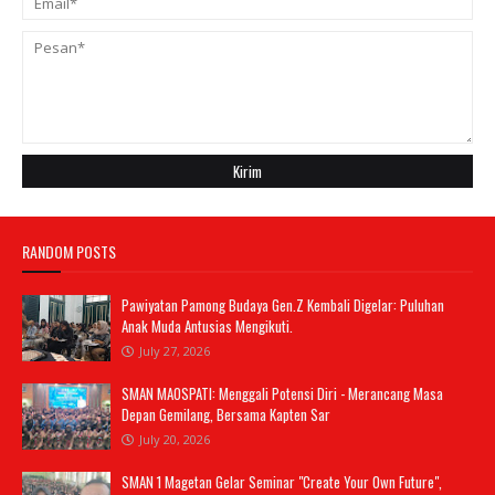
RANDOM POSTS
Pawiyatan Pamong Budaya Gen.Z Kembali Digelar: Puluhan
Anak Muda Antusias Mengikuti.
July 27, 2026
SMAN MAOSPATI: Menggali Potensi Diri - Merancang Masa
Depan Gemilang, Bersama Kapten Sar
July 20, 2026
SMAN 1 Magetan Gelar Seminar "Create Your Own Future",