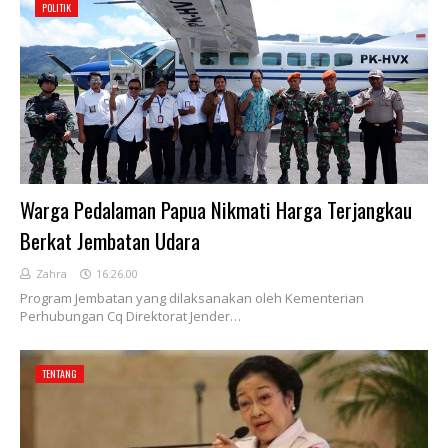
POLITIK
Warga Pedalaman Papua Nikmati Harga Terjangkau
Berkat Jembatan Udara
Zahra
16.26.00
Program Jembatan yang dilaksanakan oleh Kementerian
Perhubungan Cq Direktorat Jender…
TENTANG