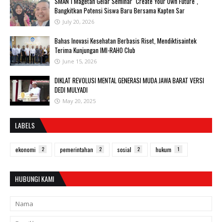
SMAN 1 Magetan Gelar Seminar "Create Your Own Future",
Bangkitkan Potensi Siswa Baru Bersama Kapten Sar
July 20, 2026
Bahas Inovasi Kesehatan Berbasis Riset, Mendiktisaintek
Terima Kunjungan IMI-RAHO Club
June 15, 2026
DIKLAT REVOLUSI MENTAL GENERASI MUDA JAWA BARAT VERSI
DEDI MULYADI
May 20, 2025
LABELS
ekonomi
2
pemerintahan
2
sosial
2
hukum
1
HUBUNGI KAMI