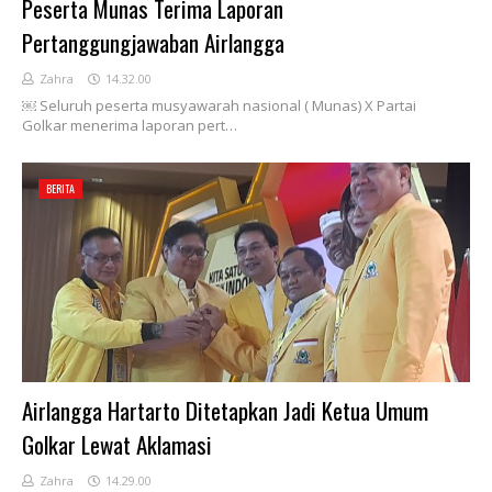
Peserta Munas Terima Laporan
Pertanggungjawaban Airlangga
Zahra
14.32.00
￼ Seluruh peserta musyawarah nasional ( Munas) X Partai
Golkar menerima laporan pert…
BERITA
Airlangga Hartarto Ditetapkan Jadi Ketua Umum
Golkar Lewat Aklamasi
Zahra
14.29.00