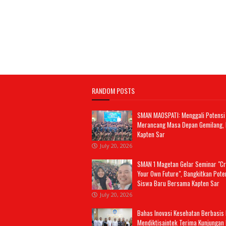
RANDOM POSTS
SMAN MAOSPATI: Menggali Potensi D
Merancang Masa Depan Gemilang,
Kapten Sar
July 20, 2026
SMAN 1 Magetan Gelar Seminar "Cr
Your Own Future", Bangkitkan Pote
Siswa Baru Bersama Kapten Sar
July 20, 2026
Bahas Inovasi Kesehatan Berbasis 
Mendiktisaintek Terima Kunjungan 