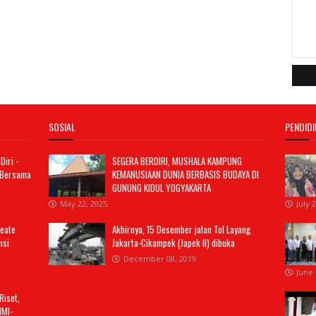
SOSIAL
PENDID
iri -
SEGERA BERDIRI, MUSHALA KAMPUNG
 Bersama
KEMANUSIAAN DUNIA BERBASIS BUDAYA DI
GUNUNG KIDUL YOGYAKARTA
May 22, 2025
July 
eate
Akhirnya, 15 Desember jalan Tol Layang
nsi
Jakarta-Cikampek (Japek II) dibuka
December 08, 2019
June 
Riset,
IMI-