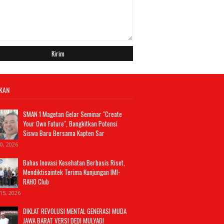
IKAN
SMAN 1 Magetan Gelar Seminar "Create
Your Own Future", Bangkitkan Potensi
Siswa Baru Bersama Kapten Sar
20, 2026
Bahas Inovasi Kesehatan Berbasis Riset,
Mendiktisaintek Terima Kunjungan IMI-
RAHO Club
15, 2026
DIKLAT REVOLUSI MENTAL GENERASI MUDA
JAWA BARAT VERSI DEDI MULYADI