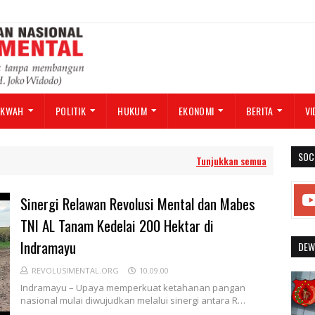
AKWAH
POLITIK
HUKUM
EKONOMI
BERITA
VI
SOC
Tunjukkan semua
Sinergi Relawan Revolusi Mental dan Mabes
TNI AL Tanam Kedelai 200 Hektar di
Indramayu
DEW
REVOLUSIMENTAL.ORG
10.09.00
Indramayu – Upaya memperkuat ketahanan pangan
nasional mulai diwujudkan melalui sinergi antara R…