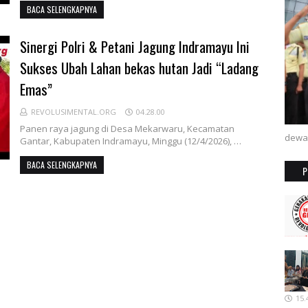
BACA SELENGKAPNYA
Sinergi Polri & Petani Jagung Indramayu Ini
Sukses Ubah Lahan bekas hutan Jadi “Ladang
Emas”
REVOLUSIMENTAL.ORG
04.28.00
Panen raya jagung di Desa Mekarwaru, Kecamatan
dewa
Gantar, Kabupaten Indramayu, Minggu (12/4/2026), …
BACA SELENGKAPNYA
P
15.