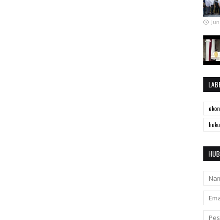
Jun
LAB
eko
huk
HUB