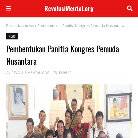
RevolusiMental.org
Beranda
news
Pembentukan Panitia Kongres Pemuda Nusantara
NEWS
Pembentukan Panitia Kongres Pemuda
Nusantara
REVOLUSIMENTAL.ORG
13.05.00