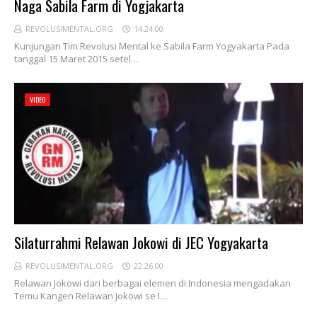
Naga Sabila Farm di Yogjakarta
REVOLUSIMENTAL.ORG
14.24.00
Kunjungan Tim Revolusi Mental ke Sabila Farm Yogyakarta Pada
tanggal 15 Maret 2015 setel…
VIDEO
Silaturrahmi Relawan Jokowi di JEC Yogyakarta
REVOLUSIMENTAL.ORG
22.26.00
Relawan Jokowi dari berbagai elemen di Indonesia mengadakan
Temu Kangen Relawan Jokowi se I…