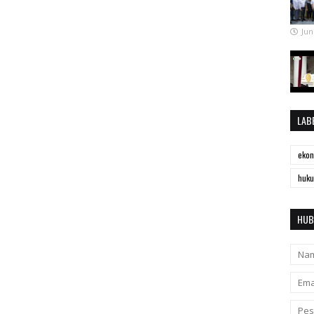
Jun
LAB
eko
huk
HUB