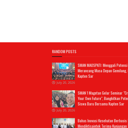
RANDOM POSTS
SMAN MAOSPATI: Menggali Potensi D
Merancang Masa Depan Gemilang,
Kapten Sar
July 20, 2026
SMAN 1 Magetan Gelar Seminar "Cr
Your Own Future", Bangkitkan Pote
Siswa Baru Bersama Kapten Sar
July 20, 2026
Bahas Inovasi Kesehatan Berbasis 
Mendiktisaintek Terima Kunjungan 