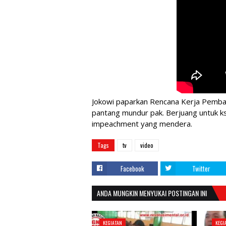
Jokowi paparkan Rencana Kerja Pemba
pantang mundur pak. Berjuang untuk kse
impeachment yang mendera.
Tags
tv
video
Facebook
Twitter
ANDA MUNGKIN MENYUKAI POSTINGAN INI
KEGIATAN
KEGI