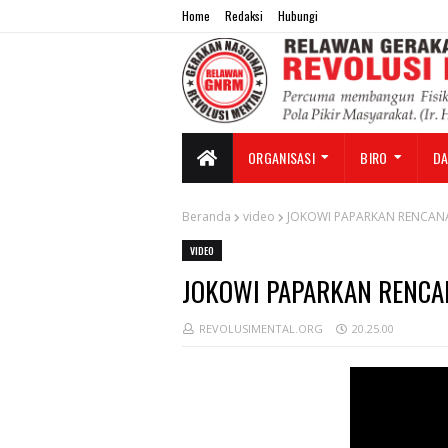
Home
Redaksi
Hubungi
ORGANISASI
BIRO
D
Beranda
video
JOKOWI PAPARKAN RENCAN
VIDEO
JOKOWI PAPARKAN RENC
REVOLUSIMENTAL.ORG
20.25.00