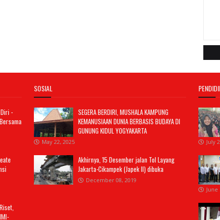
SOSIAL
PENDID
iri -
SEGERA BERDIRI, MUSHALA KAMPUNG
 Bersama
KEMANUSIAAN DUNIA BERBASIS BUDAYA DI
GUNUNG KIDUL YOGYAKARTA
May 22, 2025
July 
eate
Akhirnya, 15 Desember jalan Tol Layang
nsi
Jakarta-Cikampek (Japek II) dibuka
December 08, 2019
June 
Riset,
IMI-