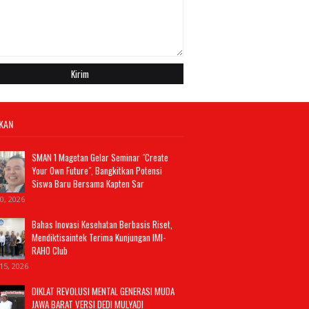
IKAN
SMAN 1 Magetan Gelar Seminar "Create
Your Own Future", Bangkitkan Potensi
Siswa Baru Bersama Kapten Sar
20, 2026
Bahas Inovasi Kesehatan Berbasis Riset,
Mendiktisaintek Terima Kunjungan IMI-
RAHO Club
15, 2026
DIKLAT REVOLUSI MENTAL GENERASI MUDA
JAWA BARAT VERSI DEDI MULYADI